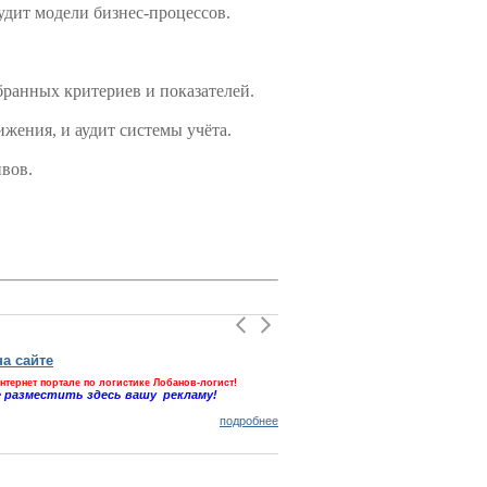
аудит модели бизнес-процессов.
бранных критериев и показателей.
жения, и аудит системы учёта.
ивов.
а сайте
Эдим
Эдим
нтернет портале по логистике Лобанов-логист!
 разместить здесь вашу рекламу!
Первы
Чечен
подробнее