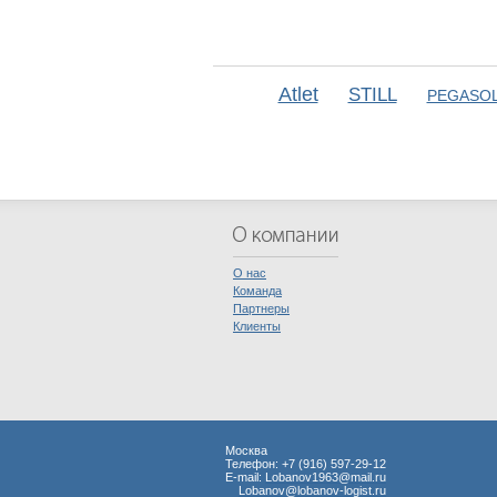
Atlet
STILL
PEGASOL
О нас
Команда
Партнеры
Клиенты
Москва
Телефон: +7 (916) 597-29-12
E-mail:
Lobanov1963@mail.ru
Lobanov@lobanov-logist.ru