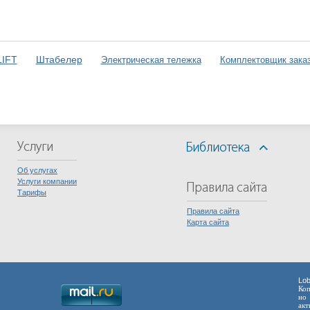
IFT
Штабелер
Электрическая тележка
Комплектовщик зака
Об услугах
Услуги компании
Тарифы
Правила сайта
Карта сайта
Lob
Коп
но 
акт