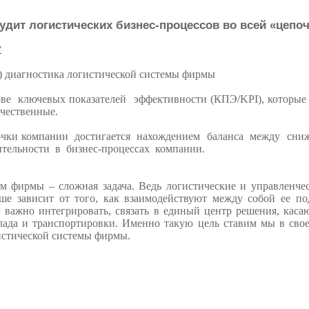
удит логистических бизнес-процессов во всей «цепоч
г
) диагностика логистической системы фирмы
ве ключевых показателей эффективности (КПЭ/KPI), которые
ичественные.
чки компании достигается нахождением баланса между сни
тельности в бизнес-процессах компании.
м фирмы – сложная задача. Ведь логистические и управленчес
е зависит от того, как взаимодействуют между собой ее по
у важно интегрировать, связать в единый центр решения, кас
клада и транспортировки. Именно такую цель ставим мы в сво
истической системы фирмы.