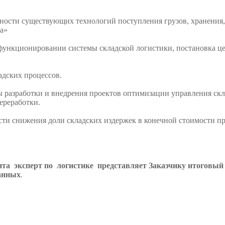
ости существующих технологий поступления грузов, хранения,
та»
ункционировании системы складской логистики, постановка цел
дских процессов.
 разработки и внедрения проектов оптимизации управления ск
ереработки.
ти снижения доли складских издержек в конечной стоимости п
дита эксперт по логистике представляет Заказчику итоговый
анных
.