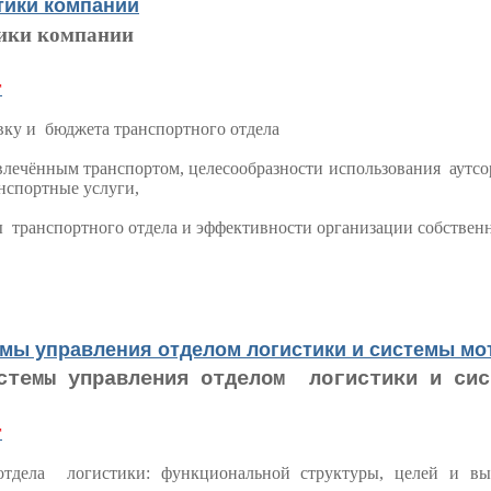
тики компании
тики компании
г
вку и бюджета транспортного отдела
влечённым транспортом, целесообразности использования аутс
анспортные услуги,
ы транспортного отдела и эффективности организации собствен
емы управления отделом логистики и системы мо
стемы управления отделом логистики и сис
г
отдела логистики: функциональной структуры, целей и в