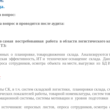
а.
а.
а вопрос:
а вопрос и проводится после аудита:
то самая востребованная работа в области логистического к
 ТЗ:
нных о планировке, товародвижении склада. Анализируются 
ская эффективность, ИТ и техническое оснащение склада. Да
оса сотрудников, осмотра объекта на месте, выгрузки из БД И
г
 СК, в т.ч. систем складской логистики, планировки склада, с
ических показателей работы, товарной номенклатуры, систем то
ормационной системы, системы мотивации и уровня подготовки
источников: опросных листов, опроса сотрудников, осмотра о