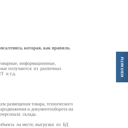
онсалтинга
, которая, как правило,
товарные, информационные,
нные получаются из различных
Т и т.д.
хем размещения товара, технического
вародвижения и документооборота на
 персонала склада.
бъекта на месте, выгрузки из БД