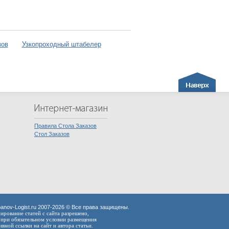
зов
Узкопроходный штабелер
Правила Стола Заказов
Стол Заказов
anov-Logist.ru 2007-2026 © Все права защищены.
ирование статей с сайта разрешено,
при обязательном условии размещения
ивной ссылки на сайт и автора статьи.