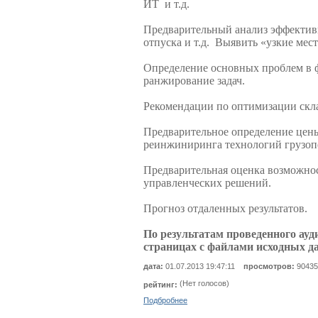
ИТ и т.д.
Предварительный анализ эффективн
отпуска и т.д. Выявить «узкие мес
Определение основных проблем в ф
ранжирование задач.
Рекомендации по оптимизации скла
Предварительное определение цены
реинжиниринга технологий грузоп
Предварительная оценка возможнос
управленческих решений.
Прогноз отдаленных результатов.
По результатам проведенного ау
страницах с файлами исходных д
дата:
01.07.2013 19:47:11
просмотров:
90435
(Нет голосов)
рейтинг:
Подбробнее