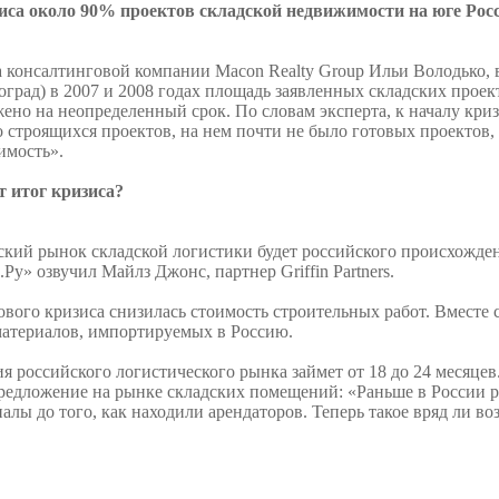
зиса около 90% проектов складской недвижимости на юге Ро
а консалтинговой компании Macon Realty Group Ильи Володько
оград) в 2007 и 2008 годах площадь заявленных складских проект
жено на неопределенный срок. По словам эксперта, к началу кр
 строящихся проектов, на нем почти не было готовых проектов,
имость».
 итог кризиса?
кий рынок складской логистики будет российского происхожде
у» озвучил Майлз Джонс, партнер Griffin Partners.
ового кризиса снизилась стоимость строительных работ. Вместе с
материалов, импортируемых в Россию.
я российского логистического рынка займет от 18 до 24 месяце
предложение на рынке складских помещений: «Раньше в России р
алы до того, как находили арендаторов. Теперь такое вряд ли в