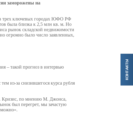
ссии заморожены на
, в трех ключевых городах ЮФО РФ
ов была близка к 2,5 млн кв. м. Но
изиса рынок складской недвижимости
 но огромно было число заявленных,
ния
– такой прогноз в интервью
 тем из-за снизившегося курса рубля
в. Кризис, по мнению М. Джонса,
ынок был перегрет, мы зачастую
озможно».