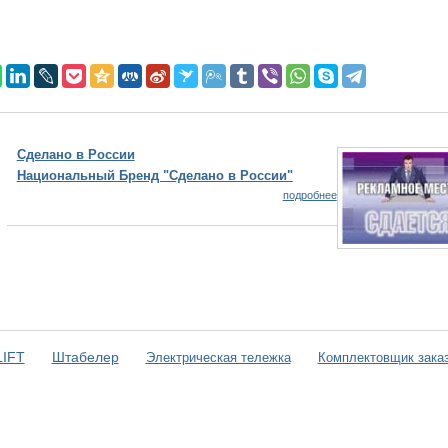
сии
Реклама н
 Бренд "Сделано в России"
Реклама на и
Вы можете
подробнее
IFT
Штабелер
Электрическая тележка
Комплектовщик зака