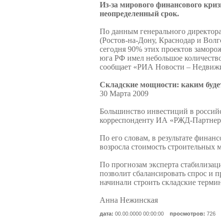
Из-за мирового финансового кри
неопределенный срок.
По данным генерального директор
(Ростов-на-Дону, Краснодар и Волг
сегодня 90% этих проектов заморо
юга РФ имел небольшое количество
сообщает «РИА Новости – Недвиж
Складские мощности: каким будет
30 Марта 2009
Большинство инвестиций в российс
корреспонденту ИА «РЖД-Партнер.Р
По его словам, в результате финанс
возросла стоимость строительных 
По прогнозам эксперта стабилизаци
позволит сбалансировать спрос и 
начинали строить складские термин
Анна Нежинская
дата:
00.00.0000 00:00:00
просмотров:
726