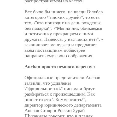
распространяемом на кассах.
Все было бы ничего, не введи Голубев
категорию \"плохих друзей\", то есть
тех, \"кто приходит на день рожденья
без подарка\". \"Мы на них обижаемся
и потихоньку прекращаем с ними
дружить. Надеюсь, у нас таких нет\", -
заканчивает менеджер и предлагает
всем поставщикам побыстрее
направить ему свои соображения.
Auchan просто немного перегнул
Официальные представители Auchan
заявили, что удивлены
\"фривольностью\" письма и будут
разбираться с произошедшим. Как
пишет газета \"Коммерсантъ\",
директор юридического департамента
Auchan Group в России Зураб
Шукакидзе говорит, что в планах