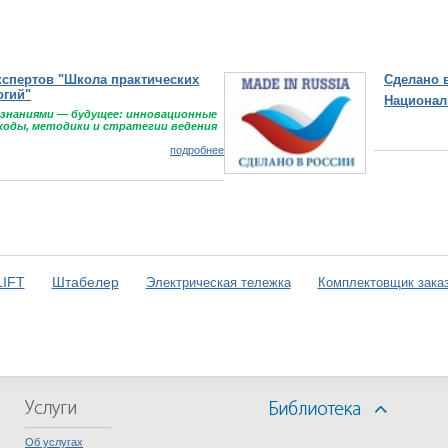
 "Школа практических
Сделано в России
Национальный Бре
 — будущее: инновационные
тодики и стратегии ведения
подробнее
IFT
Штабелер
Электрическая тележка
Комплектовщик зака
Об услугах