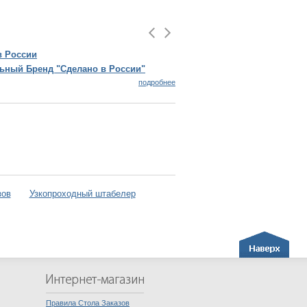
Эдим Логист
нд "Сделано в России"
Эдим Логистик
Первый и единс
подробнее
Чеченской Респ
зов
Узкопроходный штабелер
Правила Стола Заказов